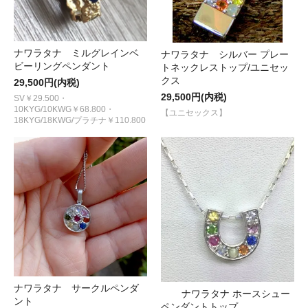
ナワラタナ ミルグレインベ
ナワラタナ シルバー プレー
ビーリングペンダント
トネックレストップ/ユニセッ
クス
29,500円(内税)
29,500円(内税)
SV￥29.500・
10KYG/10KWG￥68.800・
【ユニセックス】
18KYG/18KWG/プラチナ￥110.800
ナワラタナ サークルペンダ
ナワラタナ ホースシュー
ント
ペンダントトップ