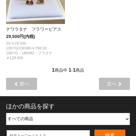
ナワラタナ フラワーピアス
29,500円(内税)
SV￥29.500・
10KYG/10KWG￥798.00・
18KYG・18KWG・プラチナ
￥129.800
1
1
1
商品中
-
商品
前へ
次へ
ほかの商品を探す
検索