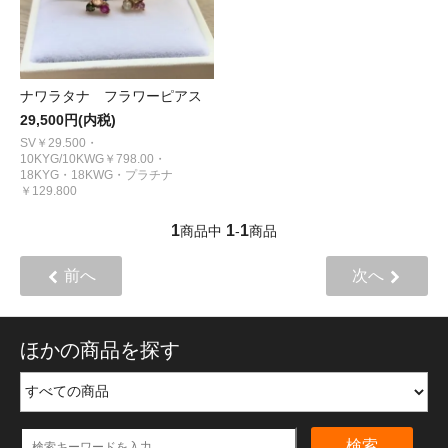
ナワラタナ フラワーピアス
29,500円(内税)
SV￥29.500・
10KYG/10KWG￥798.00・
18KYG・18KWG・プラチナ
￥129.800
1
1
1
商品中
-
商品
前へ
次へ
ほかの商品を探す
検索