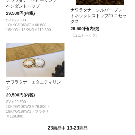
ナワラタナ ベビーリング
ペンダントトップ
ナワラタナ シルバー プレー
29,500円(内税)
トネックレストップ/ユニセッ
SV￥29.500・
クス
10KYG/10KWG￥66.800・
29,500円(内税)
18KYG・18KWG￥110.800
【ユニセックス】
ナワラタナ エタニティリン
グ
29,500円(内税)
SV￥29.500・
10KYG/10KWG￥79.800・
18KYG/18KWG・プラチナ
￥129.800
23
13
23
商品中
-
商品