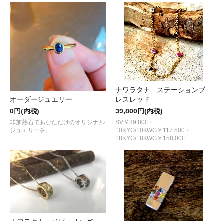
ナワラタナ ステーションブ
オーダージュエリー
レスレッド
0円(内税)
39,800円(内税)
非加熱石であなただけのオリジナル
SV￥39.800・
ジュエリーを。
10KYG/10KWG￥117.500・
18KYG/18KWG￥158.000