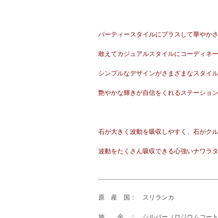
パーティースタイルにプラスして華やか
敢えてカジュアルスタイルにコーディネ
シンプルなデザインがさまざまなスタイ
艶やかな輝きが自信をくれるステーショ
石が大きく波動を吸収しやすく、石がク
波動をたくさん吸収できる心強いナワラ
原 産 国： スリランカ
地 金 ： シルバー（ロジウムコート