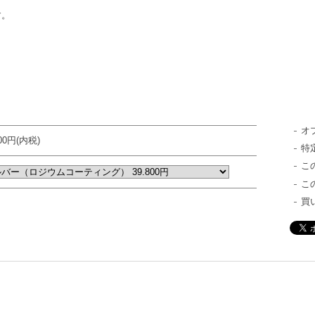
す。
オ
800円(内税)
特
こ
こ
買