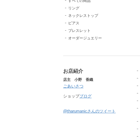
すべての商品
リング
ネックレストップ
ピアス
ブレスレット
オーダージュエリー
お店紹介
店主 小野 香織
ごあいさつ
ショップ
ブログ
@tharumanicさんのツイート