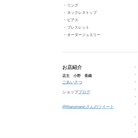
リング
ネックレストップ
ピアス
ブレスレット
オーダージュエリー
お店紹介
店主 小野 香織
ごあいさつ
ショップ
ブログ
@tharumanicさんのツイート